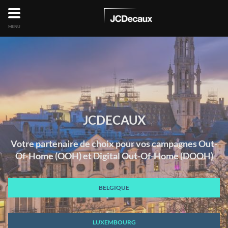
MENU
JCDECAUX
Votre partenaire de choix pour vos campagnes Out-
Of-Home (OOH) et Digital Out-Of-Home (DOOH)
BELGIQUE
LUXEMBOURG