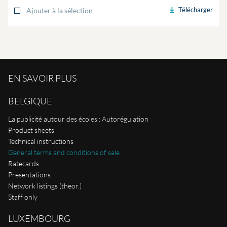
Télécharger
Ajouter à la sélection
EN SAVOIR PLUS
BELGIQUE
La publicité autour des écoles : Autorégulation
Product sheets
Technical instructions
General terms and conditions of sale
Ratecards
Presentations
Network listings (theor.)
Staff only
LUXEMBOURG