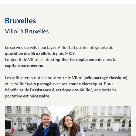
Bruxelles
Villo!
à Bruxelles
Le service de vélos partagés Villo! fait partie intégrante du
quotidien des Bruxellois
depuis 2009.
L'objectif de Villo! est de
simplifier les déplacements
dans la
capitale européenne
.
Les utilisateurs ont le choix entre le
Villo!
(
vélo partagé classique
)
et le eVillo! (
vélo partagé
avec
assistance électrique
). Pour
bénéficier de l'
assistance électrique des eVillo!,
une batterie
portative est nécessaire.