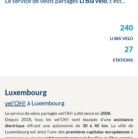
Le service de vélos partagés
Li Bia velo
, c'est...
240
LI BIA VELO
27
STATIONS
Luxembourg
vel'OH!
à Luxembourg
Le service de vélos partagés vel'OH! a été lancé en
2008
.
Depuis 2018, tous les vel'OH! sont équipés d'une
assistance
électrique
offrant une autonomie de
30 à 40 km
. La ville de
Luxembourg est ainsi l'une des
premières capitales européennes
à
proposer un service
entièrement composé de vélos en libre-service