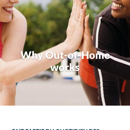
Why Out-of-Home
works