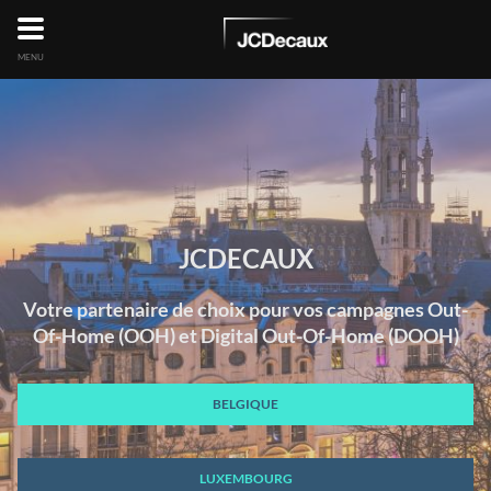
MENU
JCDECAUX
Votre partenaire de choix pour vos campagnes Out-
Of-Home (OOH) et Digital Out-Of-Home (DOOH)
BELGIQUE
LUXEMBOURG