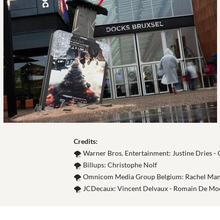
Credits:
🌪️ Warner Bros. Entertainment: Justine Dries - 
🌪️ Billups: Christophe Nolf
🌪️ Omnicom Media Group Belgium: Rachel Man
🌪️ JCDecaux: Vincent Delvaux - Romain De Mo