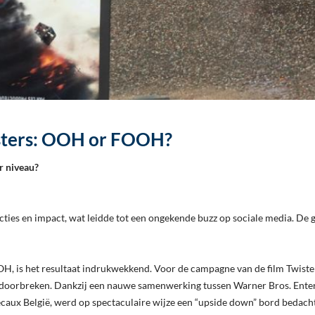
sters: OOH or FOOH?
r niveau?
ties en impact, wat leidde tot een ongekende buzz op sociale media. De g
OH, is het resultaat indrukwekkend. Voor de campagne van de film Twiste
te doorbreken. Dankzij een nauwe samenwerking tussen Warner Bros. En
caux België, werd op spectaculaire wijze een “upside down” bord bedacht