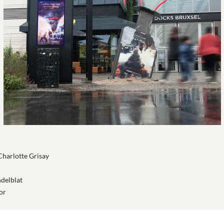
Charlotte Grisay
delblat
or