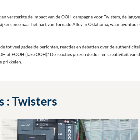
 en versterkte de impact van de OOH-campagne voor Twisters, de langver
kijkers mee naar het hart van Tornado Alley in Oklahoma, waar avontuu
e tot veel gedeelde berichten, reacties en debatten over de authenticitei
 OOH of FOOH (fake OOH)? De reacties prezen de durf en creativiteit van 
e prikkelen.
s : Twisters