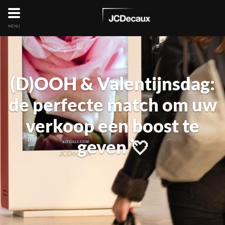
MENU
(D)OOH & Valentijnsdag:
de perfecte match om uw
verkoop een boost te
geven 💘