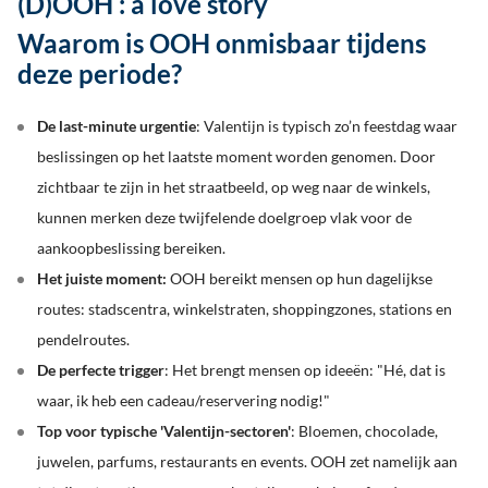
(D)OOH : a love story
Waarom is OOH onmisbaar tijdens
deze periode?
De last-minute urgentie
: Valentijn is typisch zo’n feestdag waar
beslissingen op het laatste moment worden genomen. Door
zichtbaar te zijn in het straatbeeld, op weg naar de winkels,
kunnen merken deze twijfelende doelgroep vlak voor de
aankoopbeslissing bereiken.
Het juiste moment:
OOH bereikt mensen op hun dagelijkse
routes: stadscentra, winkelstraten, shoppingzones, stations en
pendelroutes.
De perfecte trigger
: Het brengt mensen op ideeën: "Hé, dat is
waar, ik heb een cadeau/reservering nodig!"
Top voor typische 'Valentijn-sectoren'
: Bloemen, chocolade,
juwelen, parfums, restaurants en events. OOH zet namelijk aan