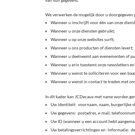
van hun gegevens.
We verwerken de mogelijk door u doorgegeven p
Wanneer u inschrijft voor één van onze diens
Wanneer u onze diensten gebruikt;
Wanneer u op onze websites surft;
Wanneer u ons producten of diensten levert;
Wanneer u deelneemt aan evenementen of pub
Wanneer u erin toestemt onze newsletters en
Wanneer u wenst te solliciteren voor een baa
Wanneer u wenst in contact te treden met ons 
In dit kader kan JCDecaux met name worden gen
Uw identiteit: voornaam, naam, burgerlijke st
Uw gegevens: postadres, e-mail, telefoonnu
Uw ID (wanneer u een account hebt aangem
Uw betalingsverrichtingen en -informatie: de