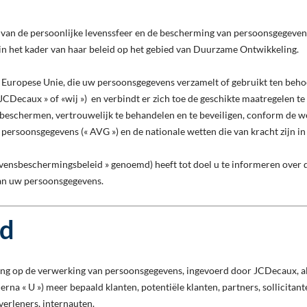
 van de persoonlijke levenssfeer en de bescherming van persoonsgegeven
n het kader van haar beleid op het gebied van Duurzame Ontwikkeling.
e Europese Unie, die uw persoonsgegevens verzamelt of gebruikt ten behoe
JCDecaux » of «wij ») en verbindt er zich toe de geschikte maatregelen 
eschermen, vertrouwelijk te behandelen en te beveiligen, conform de wet
ersoonsgegevens (« AVG ») en de nationale wetten die van kracht zijn in
nsbeschermingsbeleid » genoemd) heeft tot doel u te informeren over d
an uw persoonsgegevens.
ed
ing op de verwerking van persoonsgegevens, ingevoerd door JCDecaux, a
rna « U ») meer bepaald klanten, potentiële klanten, partners, sollicitan
tverleners, internauten.