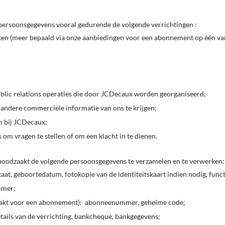
ersoonsgegevens vooral gedurende de volgende verrichtingen :
ten (meer bepaald via onze aanbiedingen voor een abonnement op één van o
lic relations operaties die door JCDecaux worden georganiseerd;
 andere commerciële informatie van ons te krijgen;
n bij JCDecaux;
om vragen te stellen of om een klacht in te dienen.
oodzaakt de volgende persoonsgegevens te verzamelen en te verwerken:
aat, geboortedatum, fotokopie van de identiteitskaart indien nodig, funct
mmer;
aakt voor een abonnement): abonneenummer, geheime code;
tails van de verrichting, bankcheque, bankgegevens;