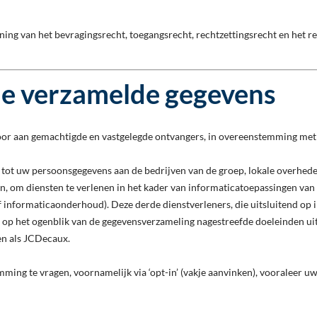
ning van het bevragingsrecht, toegangsrecht, rechtzettingsrecht en het re
e verzamelde gegevens
or aan gemachtigde en vastgelegde ontvangers, in overeenstemming met 
tot uw persoonsgegevens aan de bedrijven van de groep, lokale overheden
n, om diensten te verlenen in het kader van informaticatoepassingen van
informaticaonderhoud). Deze derde dienstverleners, die uitsluitend op i
 het ogenblik van de gegevensverzameling nagestreefde doeleinden uit t
en als JCDecaux.
ming te vragen, voornamelijk via ‘opt-in’ (vakje aanvinken), vooraleer u