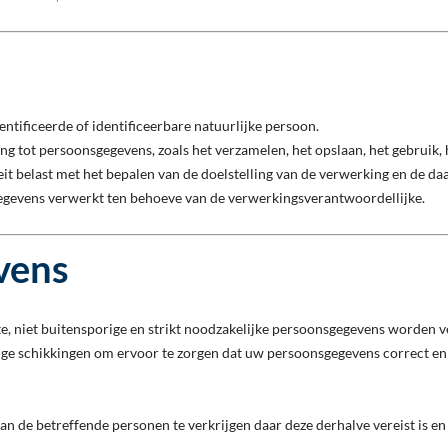
dentificeerde of identificeerbare natuurlijke persoon.
ng tot persoonsgegevens, zoals het verzamelen, het opslaan, het gebruik,
teit belast met het bepalen van de doelstelling van de verwerking en de da
sgegevens verwerkt ten behoeve van de verwerkingsverantwoordellijke.
vens
te, niet buitensporige en strikt noodzakelijke persoonsgegevens worden
tige schikkingen om ervoor te zorgen dat uw persoonsgegevens correct en 
n de betreffende personen te verkrijgen daar deze derhalve vereist is en