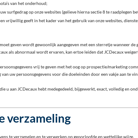
 nota’s van het onderhoud;
uw surfgedrag op onze websites (gelieve hierna sectie 8 te raadplegen be
en vrijwillig geeft in het kader van het gebruik van onze websites, diens
u moet geven wordt gewoonlijk aangegeven met een sterretje wanneer de 
ux als abnormaal wordt ervaren, kan ertoe leiden dat JCDecaux weiger
rsoonsgegevens vrij te geven met het oog op prospectie/marketing commun
van uw persoonsgegevens voor die doeleinden door een vakje aan te vin
die u aan JCDecaux hebt medegedeeld, bijgewerkt, exact, volledig en ondu
e verzameling
ens te verzamelen en te verwerken op geoorloofde en wettelijke wijze.