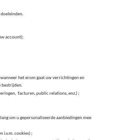
 doeleinden.
uw account);
f, wanneer het erom gaat uw verrichtingen en
 bestrijden.
ingen, facturen, public relations, enz.) ;
elang om u gepersonaliseerde aanbiedingen mee
i.v.m. cookies) ;