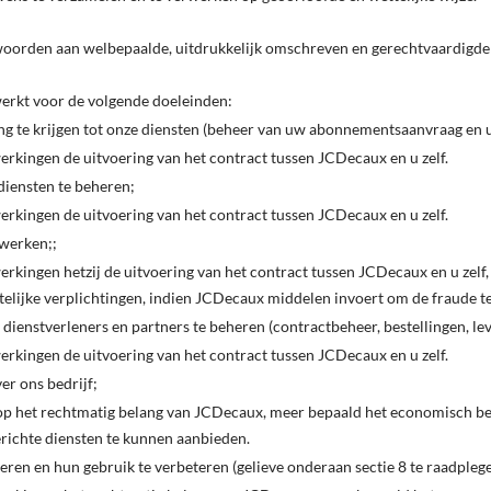
orden aan welbepaalde, uitdrukkelijk omschreven en gerechtvaardigde
rkt voor de volgende doeleinden:
te krijgen tot onze diensten (beheer van uw abonnementsaanvraag en 
erkingen de uitvoering van het contract tussen JCDecaux en u zelf.
iensten te beheren;
erkingen de uitvoering van het contract tussen JCDecaux en u zelf.
werken;;
werkingen hetzij de uitvoering van het contract tussen JCDecaux en u zel
ttelijke verplichtingen, indien JCDecaux middelen invoert om de fraude te
ienstverleners en partners te beheren (contractbeheer, bestellingen, lever
erkingen de uitvoering van het contract tussen JCDecaux en u zelf.
r ons bedrijf;
op het rechtmatig belang van JCDecaux, meer bepaald het economisch b
erichte diensten te kunnen aanbieden.
en en hun gebruik te verbeteren (gelieve onderaan sectie 8 te raadplegen 