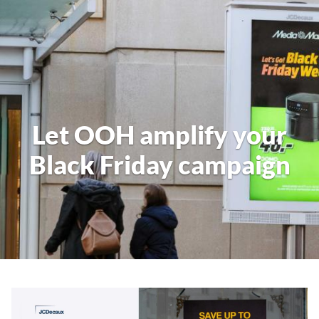
Let OOH amplify your
Black Friday campaign