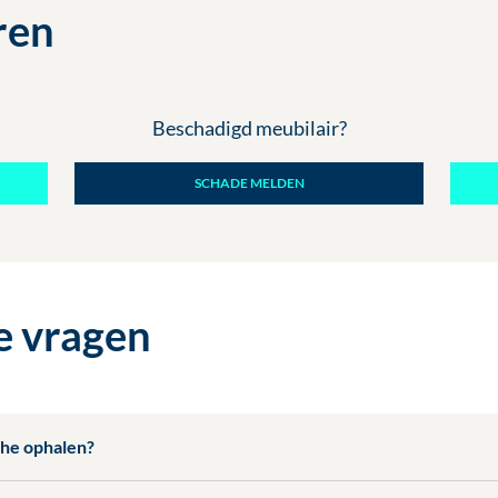
ren
Beschadigd meubilair?
SCHADE MELDEN
e vragen
che ophalen?