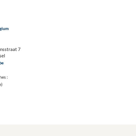
gium
nsstraat 7
sel
be
hes :
e)