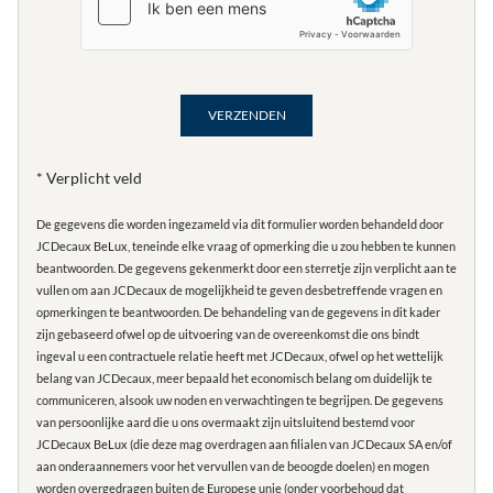
* Verplicht veld
De gegevens die worden ingezameld via dit formulier worden behandeld door
JCDecaux BeLux, teneinde elke vraag of opmerking die u zou hebben te kunnen
beantwoorden. De gegevens gekenmerkt door een sterretje zijn verplicht aan te
vullen om aan JCDecaux de mogelijkheid te geven desbetreffende vragen en
opmerkingen te beantwoorden. De behandeling van de gegevens in dit kader
zijn gebaseerd ofwel op de uitvoering van de overeenkomst die ons bindt
ingeval u een contractuele relatie heeft met JCDecaux, ofwel op het wettelijk
belang van JCDecaux, meer bepaald het economisch belang om duidelijk te
communiceren, alsook uw noden en verwachtingen te begrijpen. De gegevens
van persoonlijke aard die u ons overmaakt zijn uitsluitend bestemd voor
JCDecaux BeLux (die deze mag overdragen aan filialen van JCDecaux SA en/of
aan onderaannemers voor het vervullen van de beoogde doelen) en mogen
worden overgedragen buiten de Europese unie (onder voorbehoud dat