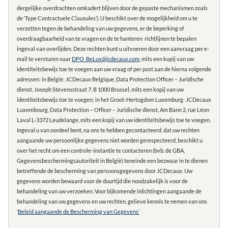
dergelijke overdrachten omkadert blijven door de gepaste mechanismen zoals
de ‘Type Contractuele Clausules’). U beschikt over de mogelijkheid om u te
verzetten tegen de behandeling van uw gegevens, er de beperking of
overdraagbaarheid van te vragen en de te hanteren richtlijnen te bepalen
ingeval van overlijden. Deze rechten kunt u uitvoeren door een aanvraag per e-
mail te versturen naar
DPO_BeLux@jcdecaux.com
, mits een kopij van uw
identiteitsbewijs toe te voegen aan uw vraag of per post aan de hierna volgende
adressen: in België: JCDecaux Belgique, Data Protection Officer – Juridische
dienst, Joseph Stevensstraat 7, B 1000 Brussel, mits een kopij van uw
identiteitsbewijs toe te voegen; in het Groot-Hertogdom Luxemburg: JCDecaux
Luxembourg, Data Protection – Officer – Juridische dienst, Am Bann 2, rue Léon
Laval L-3372 Leudelange, mits een kopij van uw identiteitsbewijs toe te voegen.
Ingeval u van oordeel bent, na ons te hebben gecontacteerd, dat uw rechten
aangaande uw persoonlijke gegevens niet worden gerespecteerd, beschikt u
over het recht om een controle-instantie te contacteren (bvb. de GBA,
Gegevensbeschermingsautoriteit in België) teneinde een bezwaar in te dienen
betreffende de bescherming van persoonsgegevens door JCDecaux. Uw
gegevens worden bewaard voor de duurtijd die noodzakelijk is voor de
behandeling van uw verzoeken. Voor bijkomende inlichtingen aangaande de
behandeling van uw gegevens en uw rechten, gelieve kennis te nemen van ons
‘
Beleid aangaande de Bescherming van Gegevens’