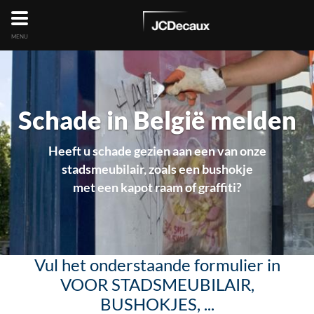
MENU
Schade in België melden
Heeft u schade gezien aan een van onze
stadsmeubilair, zoals een bushokje
met een kapot raam of graffiti?
Vul het onderstaande formulier in
VOOR STADSMEUBILAIR,
BUSHOKJES, ...